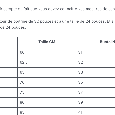
ir compte du fait que vous devez connaître vos mesures de conto
tour de poitrine de 30 pouces et à une taille de 24 pouces. Et s
e de 24 pouces.
Taille CM
Buste I
60
31
62,5
32
65
33
70
35
75
37
80
39
85
41