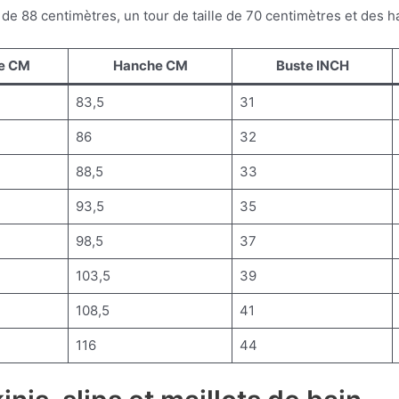
ne de 88 centimètres, un tour de taille de 70 centimètres et des
le CM
Hanche CM
Buste INCH
83,5
31
86
32
88,5
33
93,5
35
98,5
37
103,5
39
108,5
41
116
44